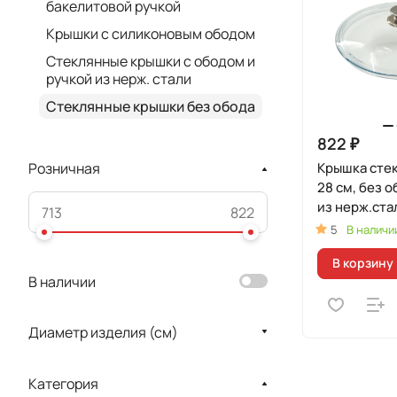
бакелитовой ручкой
Крышки с силиконовым ободом
Стеклянные крышки c ободом и
ручкой из нерж. стали
Стеклянные крышки без обода
822 ₽
Крышка стек
Розничная
28 см, без о
из нерж.ста
5
В наличи
В корзину
В наличии
Диаметр изделия (см)
Категория