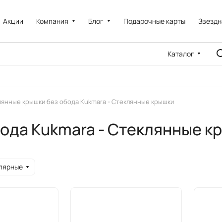
Акции
Компания
Блог
Подарочные карты
Звездн
Каталог
лянные крышки без обода Kukmara - Стеклянные крышки
ода Kukmara - Стеклянные к
лярные