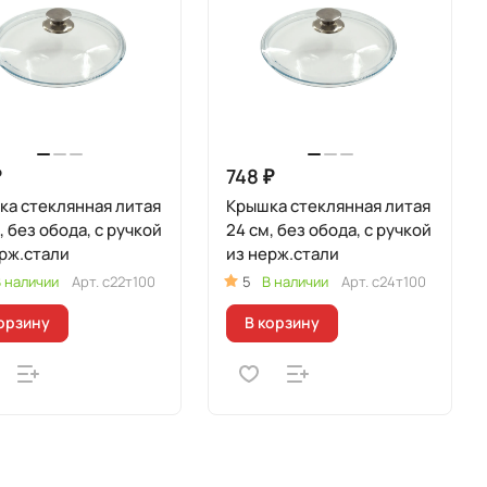
₽
748 ₽
ка стеклянная литая
Крышка стеклянная литая
, без обода, с ручкой
24 см, без обода, с ручкой
рж.стали
из нерж.стали
 наличии
Арт.
с22т100
5
В наличии
Арт.
с24т100
орзину
В корзину