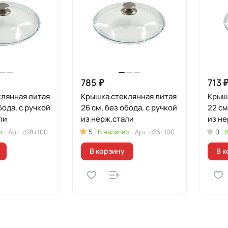
785 ₽
713 
лянная литая
Крышка стеклянная литая
Крыш
бода, с ручкой
26 см, без обода, с ручкой
22 см
ли
из нерж.стали
из не
и
Арт.
с28т100
5
В наличии
Арт.
с26т100
0
В
В корзину
В к