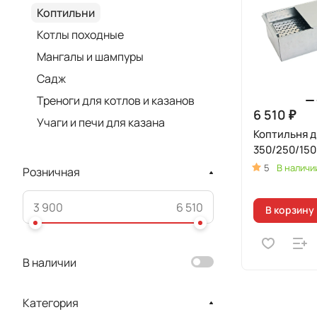
Коптильни
Котлы походные
Мангалы и шампуры
Садж
Треноги для котлов и казанов
6 510 ₽
Учаги и печи для казана
Коптильня д
350/250/150
5
В наличи
Розничная
В корзину
В наличии
Категория