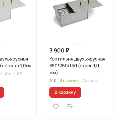
3 900 ₽
вухъярусная
Коптильня двухъярусная
(нерж.ст,1,0мм)
350/250/150 (сталь 1,0
мм)
и
Арт.
кн13
0
В наличии
Арт.
кн1
В корзину