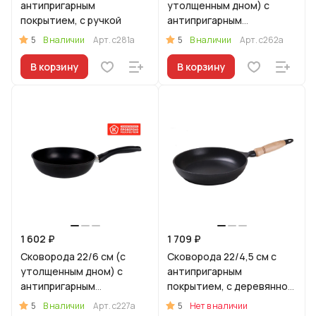
антипригарным
утолщенным дном) с
покрытием, с ручкой
антипригарным
покрытием, с ручкой
5
5
В наличии
Арт.
с281а
В наличии
Арт.
с262а
В корзину
В корзину
1 602 ₽
1 709 ₽
Сковорода 22/6 см (с
Сковорода 22/4,5 см с
утолщенным дном) с
антипригарным
антипригарным
покрытием, с деревянной
покрытием, с ручкой
ручкой.
5
5
В наличии
Арт.
с227а
Нет в наличии