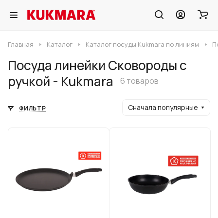
Главная
Каталог
Каталог посуды Kukmara по линиям
П
Посуда линейки Сковороды с
ручкой - Kukmara
6 товаров
Сначала популярные
ФИЛЬТР