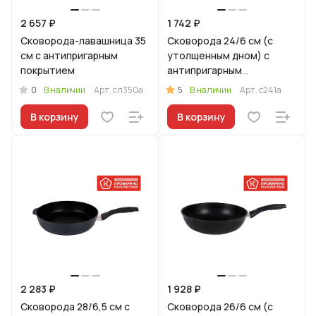
2 657 ₽
1 742 ₽
Сковорода-лавашница 35
Сковорода 24/6 см (с
см с антипригарным
утолщенным дном) с
покрытием
антипригарным
покрытием, с ручкой
0
5
В наличии
Арт.
сл350а
В наличии
Арт.
с241а
В корзину
В корзину
2 283 ₽
1 928 ₽
Сковорода 28/6,5 см с
Сковорода 26/6 см (с