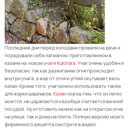
Последние дни перед холодами провели на даче и
порадовали себя лагманом, приготовленном в
казане на новом
учаге Kukmara
. Учаг очень удобен и
безопасен, так как разжигание огня происходит
внутри учага, а жар от огня и углей окутывает весь
казан. Кроме того, учаг можно использовать также
для жарки шашлыков.
Казан
хорош тем, что он легко
моется, не царапается и вообще считается вечной
посудой. Ну и готовить можно как на открытом огне
на улице, так и дома на плите. Полную версию моего
фирменного рецепта смотрите в видео.