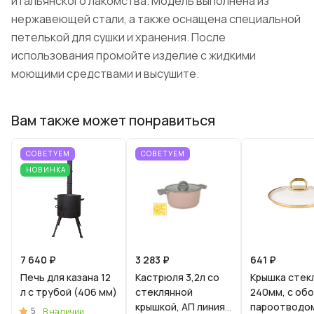
итальянского лакомства. Модель выполнена из
нержавеющей стали, а также оснащена специальной
петелькой для сушки и хранения. После
использования промойте изделие с жидкими
моющими средствами и высушите.
Вам также может понравиться
СОВЕТУЕМ
СОВЕТУЕМ
НОВИНКА
7 640 ₽
3 283 ₽
641 ₽
Печь для казана 12
Кастрюля 3,2л со
Крышка стек
л с трубой (406 мм)
стеклянной
240мм, с об
крышкой, АП линия
пароотводом
5
В наличии