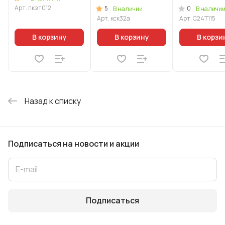
"Стелла"
нерж. стали 
Арт.
пкзт012
5
0
В наличии
В наличи
(капучино)
золото
Арт.
кск32а
Арт.
С24Т115
В корзину
В корзину
В корзи
Назад к списку
Подписаться
на новости и акции
Подписаться