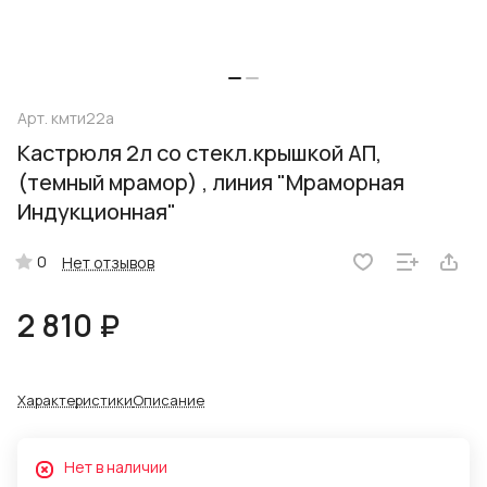
Арт.
кмти22а
Кастрюля 2л со стекл.крышкой АП,
(темный мрамор) , линия "Мраморная
Индукционная"
0
Нет отзывов
2 810 ₽
Характеристики
Описание
Нет в наличии