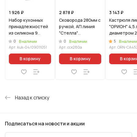
1 926 ₽
2 878 ₽
3 143 ₽
Набор кухонных
Сковорода 280мм с
Кастрюля ли
принадлежностей
ручкой, АП линия
"ОРИОН" 4,5 
из силикона 9
"Стелла"
диаметром 2
предметов Гранит
(капучино)
со стеклянн
0
0
5
В наличии
В наличии
В наличии
оригинальный
крышкой
Арт.
kuk-04/09011051
Арт.
сск280а
Арт.
ORN-CA45
В корзину
В корзину
В корзи
Назад к списку
Подписаться
на новости и акции