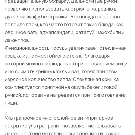
предварительную обжарку. Цельнолитые ручки
позволяют использовать кастрюлю-жаровню в
духовом шкафу без крышки. Эта посуда особенно
подойдет тем, кто часто готовит такие блюда, как
овощное рагу, аджапсандали, рататуй, чахохбили и
даже плов.
Функциональность посуды увеличивает стеклянная
крышка из термостойкого стекла, благодаря
которой можно наблюдать за приготовлением пищи
и не снимать крышку каждый раз, теряя при этом
изрядное количество тепла. Стеклянная крышка
комплектуется приятной на ощупь бакелитовой
ручкой, которая не нагревается при приготовлении
пищи.
Ультрапрочное многослойное антипригарное
покрытие ультра гранит позволяет использовать
даже неострые металлические предметы. Такое