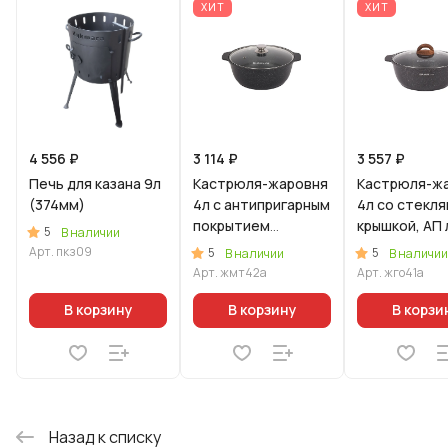
ХИТ
ХИТ
4 556 ₽
3 114 ₽
3 557 ₽
Печь для казана 9л
Кастрюля-жаровня
Кастрюля-ж
(374мм)
4л с антипригарным
4л со стекл
покрытием
крышкой, АП 
5
В наличии
(темный мрамор)
«Гранит Уль
Арт.
пкз09
5
5
В наличии
В наличии
со стеклянной
(Оригинальн
Арт.
жмт42а
Арт.
жго41а
крышкой
В корзину
В корзину
В корзи
Назад к списку