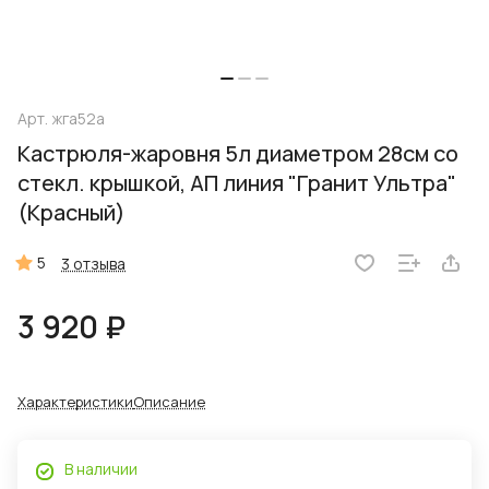
Арт.
жга52а
Кастрюля-жаровня 5л диаметром 28см со
стекл. крышкой, АП линия "Гранит Ультра"
(Красный)
5
3 отзыва
3 920 ₽
Характеристики
Описание
В наличии