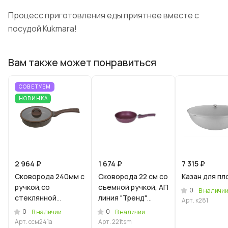
Процесс приготовления еды приятнее вместе с
посудой Kukmara!
Вам также может понравиться
СОВЕТУЕМ
НОВИНКА
2 964 ₽
1 674 ₽
7 315 ₽
Сковорода 240мм с
Сковорода 22 см со
Казан для пл
ручкой,со
съемной ручкой, АП
0
В наличи
стеклянной
линия "Тренд"
Арт.
к281
крышкой, АП линия
(Аметист)
0
0
В наличии
В наличии
"Стелла"(мокко)
Арт.
ссм241а
Арт.
221tsm