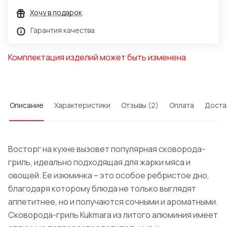
Хочу в подарок
Гарантия качества
Комплектация изделий может быть изменена
Описание
Характеристики
Отзывы (2)
Оплата
Доста
Восторг на кухне вызовет популярная сковорода-
гриль, идеально подходящая для жарки мяса и
овощей. Ее изюминка – это особое ребристое дно,
благодаря которому блюда не только выглядят
аппетитнее, но и получаются сочными и ароматными.
Сковорода-гриль Kukmara из литого алюминия имеет