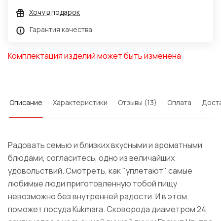
Хочу в подарок
Гарантия качества
Комплектация изделий может быть изменена
Описание
Характеристики
Отзывы (13)
Оплата
Дост
Радовать семью и близких вкусными и ароматными
блюдами, согласитесь, одно из величайших
удовольствий. Смотреть, как "уплетают" самые
любимые люди приготовленную тобой пищу
невозможно без внутренней радости. И в этом
поможет посуда
Kukmara
. Сковорода диаметром 24