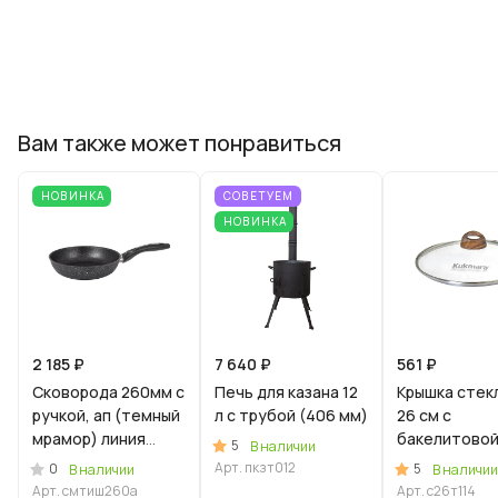
Вам также может понравиться
НОВИНКА
СОВЕТУЕМ
НОВИНКА
2 185 ₽
7 640 ₽
561 ₽
Сковорода 260мм с
Печь для казана 12
Крышка стек
ручкой, ап (темный
л с трубой (406 мм)
26 см с
мрамор) линия
бакелитово
5
В наличии
"Мраморная
ручкой
Арт.
пкзт012
0
5
В наличии
В наличии
Индукционная"
Арт.
смтиш260а
Арт.
с26т114