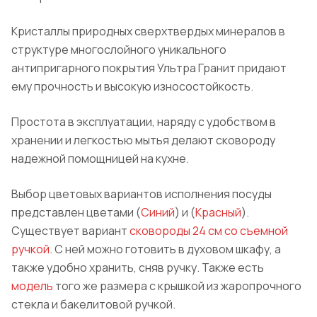
Кристаллы природных сверхтвердых минералов в
структуре многослойного уникального
антипригарного покрытия Ультра
Гранит
придают
ему прочность и высокую износостойкость.
Простота в эксплуатации, наряду с удобством в
хранении и легкостью мытья делают сковороду
надежной помощницей на кухне.
Выбор цветовых вариантов исполнения посуды
представлен цветами (
Синий
) и (
Красный
).
Существует вариант
сковороды 24 см со съемной
ручкой
. С ней можно готовить в духовом шкафу, а
также удобно хранить, сняв ручку. Также есть
модель
того же размера с крышкой из жаропрочного
стекла и бакелитовой ручкой.