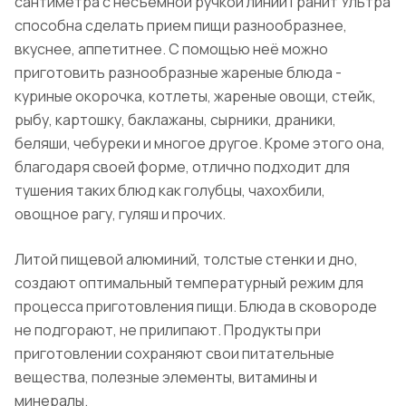
сантиметра с несъемной ручкой линии
Гранит
Ультра
способна сделать прием пищи разнообразнее,
вкуснее, аппетитнее. С помощью неё можно
приготовить разнообразные жареные блюда -
куриные окорочка, котлеты, жареные овощи, стейк,
рыбу, картошку, баклажаны, сырники, драники,
беляши, чебуреки и многое другое. Кроме этого она,
благодаря своей форме, отлично подходит для
тушения таких блюд как голубцы, чахохбили,
овощное рагу, гуляш и прочих.
Литой пищевой алюминий, толстые стенки и дно,
создают оптимальный температурный режим для
процесса приготовления пищи. Блюда в сковороде
не подгорают, не прилипают.
Продукты при
приготовлении сохраняют свои
питательные
вещества, полезные элементы, витамины и
минералы.