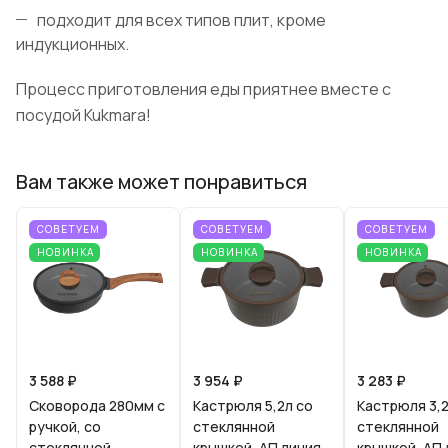
подходит для всех типов плит, кроме
индукционных.
Процесс приготовления еды приятнее вместе с
посудой Kukmara!
Вам также может понравиться
СОВЕТУЕМ
СОВЕТУЕМ
СОВЕТУЕМ
НОВИНКА
НОВИНКА
НОВИНКА
3 588 ₽
3 954 ₽
3 283 ₽
Сковорода 280мм с
Кастрюля 5,2л со
Кастрюля 3,2
ручкой, со
стеклянной
стеклянной
стеклянной
крышкой, АП линия
крышкой, АП 