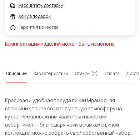
Рассчитать доставку
Хочу в подарок
Гарантия качества
Комплектация изделий может быть изменена
Описание
Характеристики
Отзывы (2)
Оплата
Доста
Красивая и удобная посуда линии Мраморная
спокойных тонов создаст уютную атмосферу на
кухне. Немаловажным является и широкий
ассортимент, благодаря чему в рамках единой
коллекции можно собрать свой собственный набор