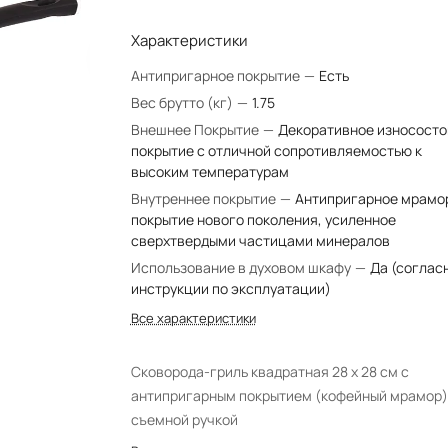
Характеристики
Антипригарное покрытие
—
Есть
Вес брутто (кг)
—
1.75
Внешнее Покрытие
—
Декоративное износосто
покрытие с отличной сопротивляемостью к
высоким температурам
Внутреннее покрытие
—
Антипригарное мрамо
покрытие нового поколения, усиленное
сверхтвердыми частицами минералов
Использование в духовом шкафу
—
Да (соглас
инструкции по эксплуатации)
Все характеристики
Сковорода-гриль квадратная 28 x 28 см с
антипригарным покрытием (кофейный мрамор),
съемной ручкой