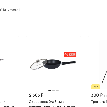
й Kukmara!
-75%
2 363 ₽
300 ₽
1 
екл.
Сковорода 24/6 см с
Тренога 
 "Гранит
антипригарным покрытием,