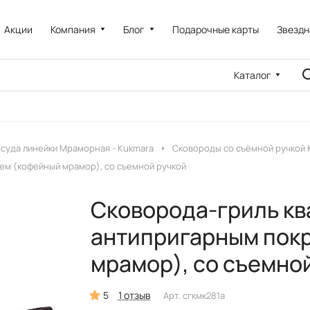
Акции
Компания
Блог
Подарочные карты
Звездн
Каталог
суда линейки Мраморная - Kukmara
Сковороды со съёмной ручкой 
ием (кофейный мрамор), со съемной ручкой
Сковорода-гриль ква
антипригарным пок
мрамор), со съемно
5
1 отзыв
Арт.
сгкмк281а