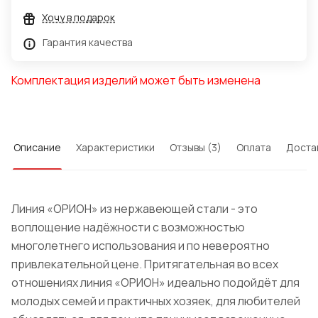
Хочу в подарок
Гарантия качества
Комплектация изделий может быть изменена
Описание
Характеристики
Отзывы (3)
Оплата
Доста
Линия «ОРИОН» из нержавеющей стали - это
воплощение надёжности с возможностью
многолетнего использования и по невероятно
привлекательной цене. Притягательная во всех
отношениях линия «ОРИОН» идеально подойдёт для
молодых семей и практичных хозяек, для любителей