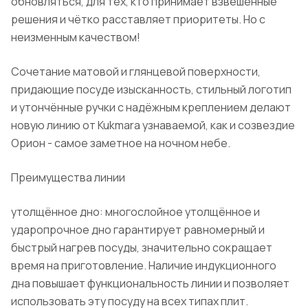
обновляться, для тех, кто принимает взвешенные
решения и чётко расставляет приоритеты. Но с
неизменным качеством!
Сочетание матовой и глянцевой поверхности,
придающие посуде изысканность, стильный логотип
и утончённые ручки с надёжным креплением делают
новую линию от Kukmara узнаваемой, как и созвездие
Орион - самое заметное на ночном небе.
Преимущества линии
утолщённое дно: многослойное утолщённое и
ударопрочное дно гарантирует равномерный и
быстрый нагрев посуды, значительно сокращает
время на приготовление. Наличие индукционного
дна повышает функциональность линии и позволяет
использовать эту посуду на всех типах плит.