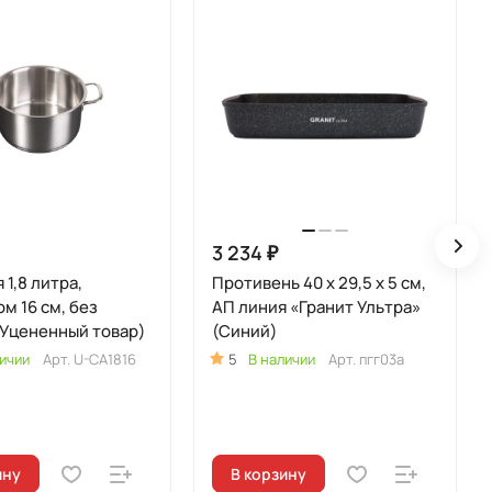
3 234 ₽
 1,8 литра,
Противень 40 x 29,5 x 5 см,
м 16 см, без
АП линия «Гранит Ультра»
Уцененный товар)
(Синий)
ичии
Арт.
U-CA1816
5
В наличии
Арт.
пгг03а
ину
В корзину