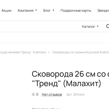
Акции
Компания
Блог
Подарочные карты
Звездн
Каталог
суда линейки Тренд - Kukmara
Сковороды со съемной ручкой Kukma
Сковорода 26 см со 
"Тренд" (Малахит)
0
Нет отзывов
Арт.
261tsml