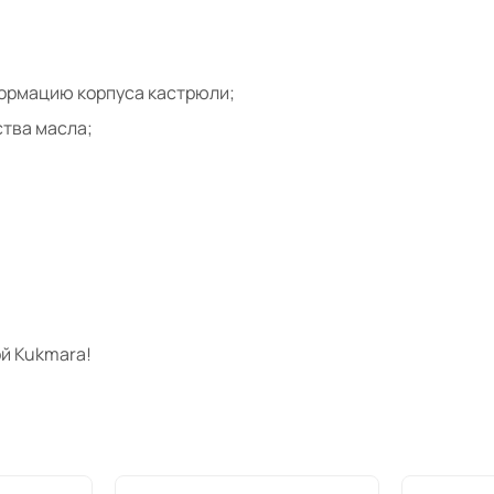
формацию корпуса кастрюли;
тва масла;
й Kukmara!