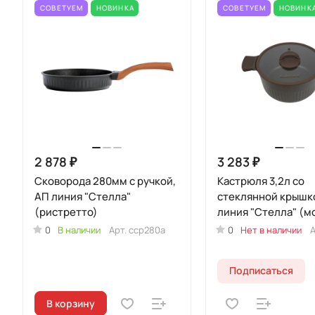
СОВЕТУЕМ
НОВИНКА
СОВЕТУЕМ
НОВИНК
2 878 ₽
3 283 ₽
Сковорода 280мм с ручкой,
Кастрюля 3,2л со
АП линия "Стелла"
стеклянной крышк
(ристретто)
линия "Стелла" (м
0
В наличии
Арт.
сср280а
0
Нет в наличии
А
Подписаться
В корзину