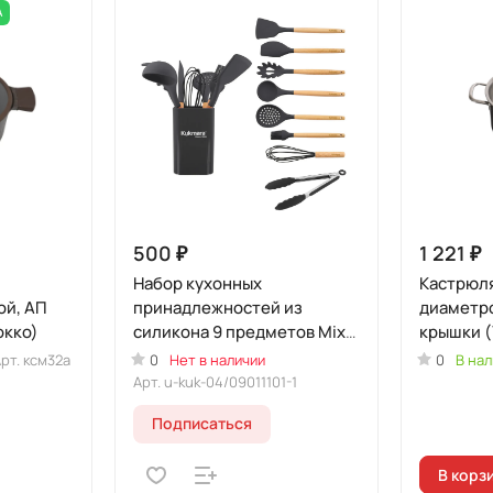
А
500 ₽
1 221 ₽
Набор кухонных
Кастрюля
ой, АП
принадлежностей из
диаметро
окко)
силикона 9 предметов Mix
крышки (
(Уцененный товар)
рт.
ксм32а
0
Нет в наличии
0
В нал
Арт.
u-kuk-04/09011101-1
Подписаться
В корз