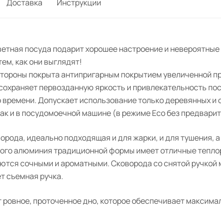
Доставка
Инструкции
ветная посуда подарит хорошее настроение и невероятные
тем, как они выглядят!
 стороны покрыта антипригарным покрытием увеличенной п
 сохраняет первозданную яркость и привлекательность по
о времени. Допускает использование только деревянных и
 так и в посудомоечной машине (в режиме Eco без предвари
рода, идеально подходящая и для жарки, и для тушения, а
итого алюминия традиционной формы имеет отличные тепл
ются сочными и ароматными. Сковорода со снятой ручкой 
т съемная ручка.
ровное, проточенное дно, которое обеспечивает максимал